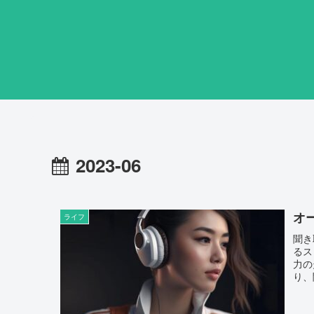
2023-06
オ
ライフ
聞き
るス
力の
り、