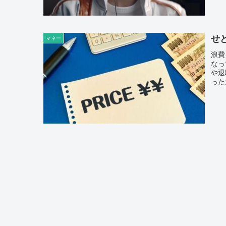
せ
マネー
浪費
なっ
や退
った