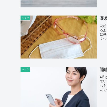
花
ライフ
花粉
ろあ
に基
くつ
退
ハック
4月
てい
ちを
んで