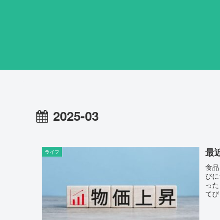
2025-03
最
ライフ
食品
びに
った
てび