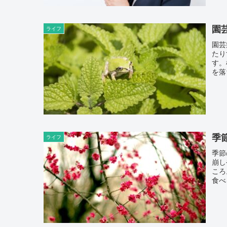
園
ライフ
園芸
たり
す。
を落
季
ライフ
季節
崩し
ころ
食べ