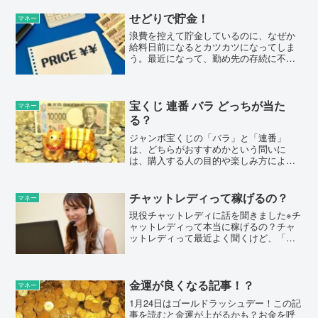
せどりで貯金！
マネー
浪費を控えて貯金しているのに、なぜか
給料日前になるとカツカツになってしま
う。最近になって、勤め先の存続に不安
があったり、年金や退職金もあてにでき
なかったりして、貯金を特に意識するよ
うになった方が増えている印象です。収
入増＝貯金増とはいかない...
宝くじ 連番 バラ どっちが当た
マネー
る？
ジャンボ宝くじの「バラ」と「連番」
は、どちらがおすすめかという問いに
は、購入する人の目的や楽しみ方によっ
て答えが変わってきます。当選確率その
ものに大きな差はありませんが、それぞ
れの買い方には独自のメリット・デメリ
チャットレディって稼げるの？
マネー
ットがあります。連番のメリッ...
現役チャットレディに話を聞きました※チ
ャットレディって本当に稼げるの？チャ
ットレディって最近よく聞くけど、「本
当に稼げるの？」と疑問に思うことあり
ませんか？また「チャットレディ始めた
いけど、みんな稼げるの？」と思う方も
いらっしゃるのではない...
金運が良くなる記事！？
マネー
1月24日はゴールドラッシュデー！この記
事を読むと金運が上がるかも？お金を呼