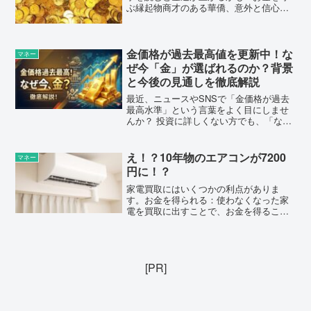
ぶ縁起物商才のある華僑、意外と信心深
いのが印象的です。華僑が多く住むエリ
アに行くと、必ずといっていいほど「商
売の神様」を祭った廟があったり、周り
には縁起物であふれて...
金価格が過去最高値を更新中！な
マネー
ぜ今「金」が選ばれるのか？背景
と今後の見通しを徹底解説
最近、ニュースやSNSで「金価格が過去
最高水準」という言葉をよく目にしませ
んか？ 投資に詳しくない方でも、「なん
だかすごいことが起きているらし
い……」とソワソワしてしまいますよ
ね。なぜ今、これほどまでに金の価格が
え！？10年物のエアコンが7200
マネー
上がっているのでしょうか。 ...
円に！？
家電買取にはいくつかの利点がありま
す。お金を得られる：使わなくなった家
電を買取に出すことで、お金を得ること
ができます。特に高額な家電製品を持っ
ている場合は、買取価格が高くなる可能
性があります。スペースを空ける：使わ
なくなった家電製品を置いて...
[PR]