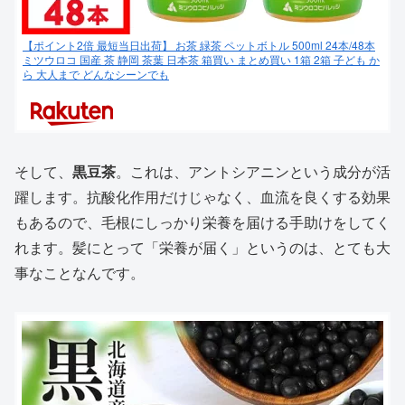
【ポイント2倍 最短当日出荷】 お茶 緑茶 ペットボトル 500ml 24本/48本
ミツウロコ 国産 茶 静岡 茶葉 日本茶 箱買い まとめ買い 1箱 2箱 子ども か
ら 大人まで どんなシーンでも
そして、
黒豆茶
。これは、アントシアニンという成分が活
躍します。抗酸化作用だけじゃなく、血流を良くする効果
もあるので、毛根にしっかり栄養を届ける手助けをしてく
れます。髪にとって「栄養が届く」というのは、とても大
事なことなんです。