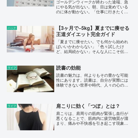
ゴールデンウィークが終わった途端、急
にやる気が出ない。朝、目は覚めている
のに体が動かない。「仕事に行きたくな
い」と思った瞬間、自己嫌悪が押し寄せ
てくる。「なんで自分だけこんなにダメ
なんだろう」そんなふうに感じて、スマ
【3ヶ月で−5kg】夏までに痩せる
ハック
ホを見ながら時間だけが過...
王道ダイエット完全ガイド
「夏までに痩せたい。でも何から始めれ
ばいいかわからない」「色々試したけ
ど、結局続かない」そんな人にこそ伝え
たいのが、“王道こそ最短ルート”という事
実です。SNSや動画では、「〇〇するだ
けで痩せる」といった魅力的な言葉が並
読書の効能
ライフ
びますが、正直に言う...
読書の魅力は、何よりもその豊かな可能
性にあります。読書は、自分が実際には
体験できない世界や時代、人々の心の中
を覗く窓のようなものです。現実の制約
を超えて、無限の冒険や知識、感情に触
れることができます。例えば、小説を読
むことで、登場人物の喜び...
肩こりに効く「つぼ」とは？
ライフ
肩こりは、肩周りの筋肉が緊張し血行が
悪くなることで、筋肉内に疲労物質が溜
まり、痛みや不快感を引き起こす現象で
す。その主な原因には以下のようなもの
があります。姿勢や動作の問題長時間の
デスクワークやスマホの使用で、首や肩