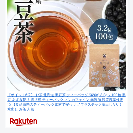
【ポイント6倍】 お茶 北海道 黒豆茶 ティーバッグ (320g) 3.2g × 100包 黒
豆 あずき茶 も選択可 ティーパック ノンカフェイン 無添加 残留農薬検査
済 【食品由来のティーパック素材で安心 ナノプラスチック溶出しない】
水出し お茶 人気