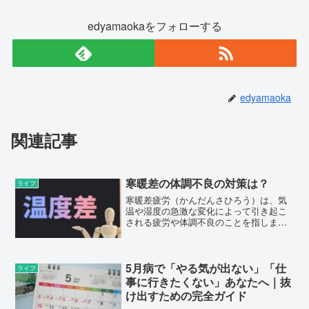
edyamaokaをフォローする
edyamaoka
関連記事
寒暖差の体調不良の対策は？
ライフ
寒暖差疲労（かんだんさひろう）は、気
温や湿度の急激な変化によって引き起こ
される疲労や体調不良のことを指しま
す。特に季節の変わり目や気象の不安定
な日に起こりやすいとされています。気
温の急激な変化や湿度の変化、気圧の変
動などが体調に影響を与え、...
5月病で「やる気が出ない」「仕
ライフ
事に行きたくない」あなたへ｜抜
け出すための完全ガイド