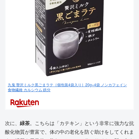
九鬼 贅沢ミルク黒ごまラテ［個包装4袋入り］20g×4袋 ノンカフェイン
食物繊維 カルシウム 鉄分
次に、
緑茶
。こちらは「カテキン」という非常に強力な抗
酸化物質が豊富で、体の中の老化を防ぐ助けをしてくれま