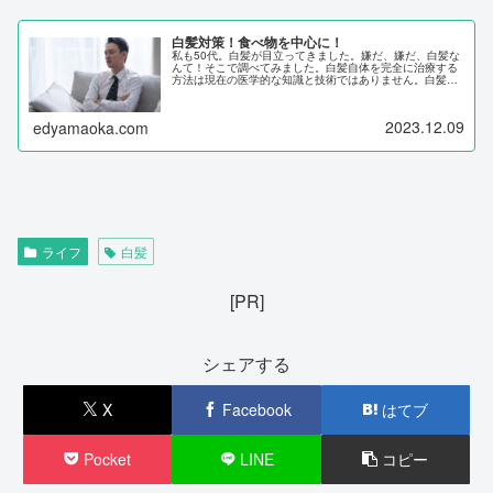
白髪対策！食べ物を中心に！
私も50代。白髪が目立ってきました。嫌だ、嫌だ、白髪な
んて！そこで調べてみました。白髪自体を完全に治療する
方法は現在の医学的な知識と技術ではありません。白髪は
メラニンと呼ばれる色素の減少に関連しており、一度発生
した白髪を元の色に戻すことは難...
2023.12.09
edyamaoka.com
ライフ
白髪
[PR]
シェアする
X
Facebook
はてブ
Pocket
LINE
コピー