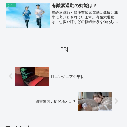
が前に出た状態になると、...
有酸素運動の効能は？
ライフ
有酸素運動と健康有酸素運動は健康に非
常に良いとされています。有酸素運動
は、心臓や肺などの循環器系を強化し、
全身の代謝を促進します。以下は、有酸
素運動がもたらす健康上の利点の一部で
す。心臓血管系の健康促進: 有酸素運動は
心臓と血管を強化し、心...
[PR]
ITエンジニアの年収
週末無気力症候群とは？