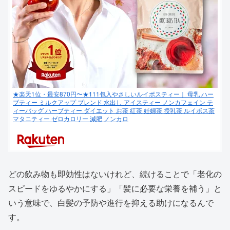
★楽天1位・最安870円〜★111包入やさしいルイボスティー｜ 母乳 ハー
ブティー ミルクアップ ブレンド 水出し アイスティー ノンカフェイン テ
ィーバッグ ハーブティー ダイエット お茶 紅茶 妊婦茶 授乳茶 ルイボス茶
マタニティー ゼロカロリー 減肥 ノンカロ
どの飲み物も即効性はないけれど、続けることで「老化の
スピードをゆるやかにする」「髪に必要な栄養を補う」と
いう意味で、白髪の予防や進行を抑える助けになるんで
す。